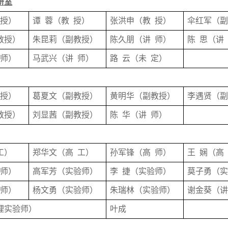
研室
授
）
谭
蓉
（
教
授
）
张洪申
（
教
授
）
伞红军
（
教授
）
朱昆莉
（
副教授
）
陈久朋
（
讲
师
）
陈
思
（
讲
师
）
马武兴
（
讲
师
）
路
云
（
未
定
）
授
）
葛夏文
（
副教授
）
黄明华
（
副教授
）
李遇贤
（
教授
）
刘显茜
（
副教授
）
陈
华
（
讲
师
）
工）
郑华文（高
工）
孙军锋（高
师）
王
娴（高
程师
）
高军芳
（
实验师
）
李
捷
（
实验师
）
莫子勇
（
验师
）
杨文勇
（
实验师
）
朱瑞林
（
实验师
）
谢金葵
（
理实验师
）
叶成