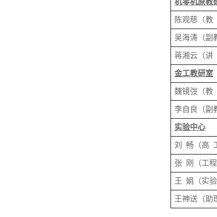
机零机原教
陈观慈
（
教
吴海涛
（
副
蒋湘云
（
讲
金工教研室
魏镜弢
（
教
李自良
（
副
实验中心
刘
畅（高
张
刚
（
工
王
娟
（
实
王神送
（
助