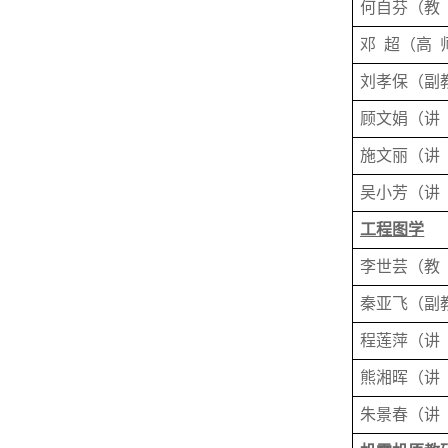
何自芬
（
教
邓
超（高
刘孝保
（
副
顾文娟
（
讲
施文丽
（
讲
吴小芳
（
讲
工程图学
李世芸
（
教
秦亚飞
（
副
程莲萍
（
讲
熊湘晖
（
讲
朱景春
（
讲