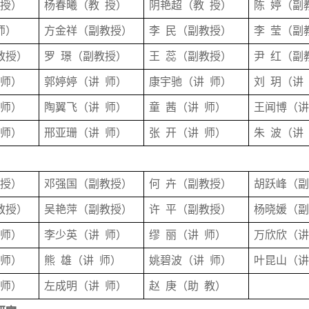
授
）
杨春曦
（
教
授
）
阴艳超
（
教
授
）
陈
婷
（
副
师）
方金祥
（
副教授
）
李
民
（
副教授
）
李
莹
（
副
教授
）
罗
璟
（
副教授
）
王
蕊
（
副教授
）
尹
红
（
副
师
）
郭婷婷
（
讲
师
）
康宇驰
（
讲
师
）
刘
玥
（
讲
师
）
陶翼飞
（
讲
师
）
童
茜
（
讲
师
）
王闻博
（
师
）
邢亚珊
（
讲
师
）
张
开
（
讲
师
）
朱
波
（
讲
授
）
邓强国
（
副教授
）
何
卉
（
副教授
）
胡跃峰
（
教授
）
吴艳萍
（
副教授
）
许
平
（
副教授
）
杨晓媛
（
师
）
李少英
（
讲
师
）
缪
丽
（
讲
师
）
万欣欣
（
师
）
熊
雄
（
讲
师
）
姚碧波
（
讲
师
）
叶昆山
（
师
）
左成明
（
讲
师
）
赵
庚
（
助
教
）