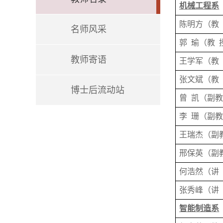
机械工程系
陈明方
（
教
名师风采
郭
瑜
（
教
教师寄语
王学军
（
教
张文斌
（
教
博士后流动站
曾
凯
（
副
李
珊
（
副
王瑞杰
（
副
邢保英
（
副
何浩然
（
讲
张秀峰
（
讲
智能制造系