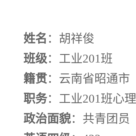
姓名
：
胡祥俊
班级
：
工业
201
班
籍贯
：
云南省昭通市
职务
：
工业
201
班心
政治面貌
：
共青团员