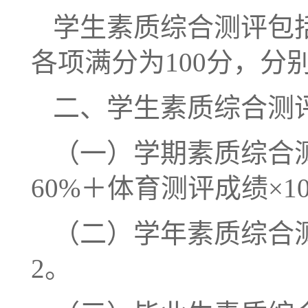
学生素质综合测评包
各项满分为100分，分别
二、学生素质综合测
（一）学期素质综合测
60%＋体育测评成绩×1
（二）学年素质综合
2。