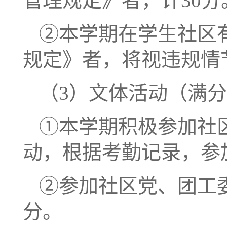
管理规定》者，计30分
②本学期在学生社区
规定》者，将视违规情
（3）文体活动（满分
①本学期积极参加社
动，根据考勤记录，参加
②参加社区党、团工
分。