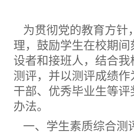
为贯彻党的教育方针
理，鼓励学生在校期间
设者和接班人，结合我
测评，并以测评成绩作
干部、优秀毕业生等评
办法。
一、学生素质综合测