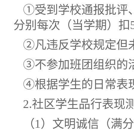
①受到学校通报批评
分别每次（当学期）扣5分
②凡违反学校规定但
③不参加班团组织的
④根据学生的日常表现
2.社区学生品行表现
（1）文明诚信（满分