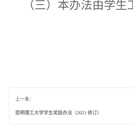
（三）本办法由学生
上一条：
昆明理工大学学生奖励办法（2021 修订）