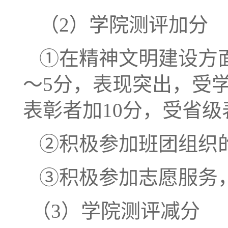
（2）
学院测评加分
①在精神文明建设方
～5分，表现突出，受
表彰者加10分，受省级
②积极参加班团组织
③积极参加志愿服务，
（3）学院测评减分