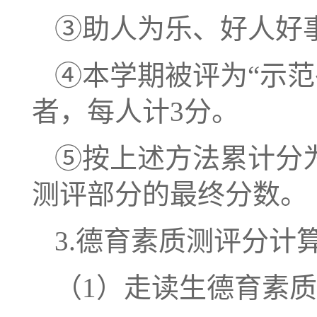
③助人为乐、好人好事
④本学期被评为“示范
者，每人计3分。
⑤按上述方法累计分
测评部分的最终分数。
3.德育素质测评分计
（1）走读生德育素