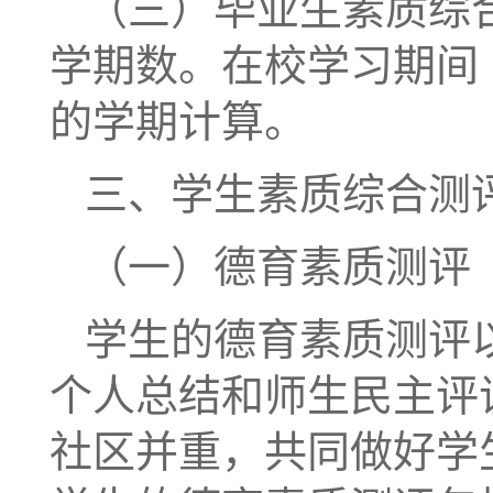
（三）毕业生素质综
学期数。在校学习期间
的学期计算。
三、学生素质综合测
（一）德育素质测评
学生的德育素质测评
个人总结和师生民主评
社区并重，共同做好学