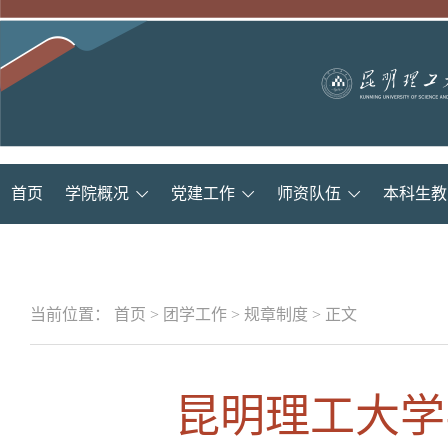
首页
学院概况
党建工作
师资队伍
本科生教
当前位置：
首页
>
团学工作
>
规章制度
>
正文
昆明理工大学