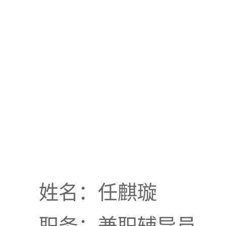
姓名：任麒璇
职务：兼职辅导员